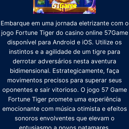
Embarque em uma jornada eletrizante com o
jogo Fortune Tiger do casino online 57Game
disponível para Android e iOS. Utilize os
instintos e a agilidade de um tigre para
derrotar adversários nesta aventura
bidimensional. Estrategicamente, faça
movimentos precisos para superar seus
oponentes e sair vitorioso. O jogo 57 Game
Fortune Tiger promete uma experiência
emocionante com música otimista e efeitos
sonoros envolventes que elevam o
entusiasmo a novos patamares.