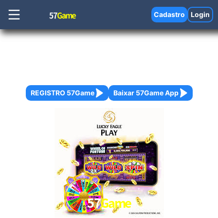
Cadastro
Login
57Game : Descubra Os Bônus
Únicos E Exclusivos Para Você
REGISTRO 57Game
Baixar 57Game App