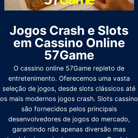
Jogos Crash e Slots
em Cassino Online
57Game
O cassino online 57Game repleto de
entretenimento. Oferecemos uma vasta
seleção de jogos, desde slots clássicos até
os mais modernos jogos crash. Slots cassino
são fornecidos pelos principais
desenvolvedores de jogos do mercado,
garantindo não apenas diversão mas