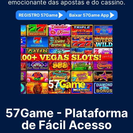
emocionante das apostas e do cassino.
REGISTRO 57Game
Baixar 57Game App
57Game - Plataforma
de Fácil Acesso