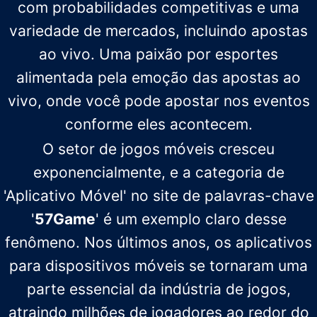
com probabilidades competitivas e uma
variedade de mercados, incluindo apostas
ao vivo. Uma paixão por esportes
alimentada pela emoção das apostas ao
vivo, onde você pode apostar nos eventos
conforme eles acontecem.
O setor de jogos móveis cresceu
exponencialmente, e a categoria de
'Aplicativo Móvel' no site de palavras-chave
'
57Game
' é um exemplo claro desse
fenômeno. Nos últimos anos, os aplicativos
para dispositivos móveis se tornaram uma
parte essencial da indústria de jogos,
atraindo milhões de jogadores ao redor do