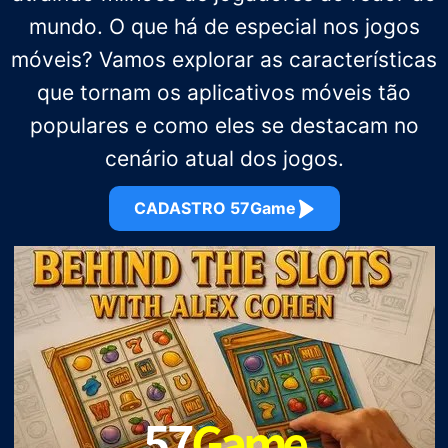
mundo. O que há de especial nos jogos
móveis? Vamos explorar as características
que tornam os aplicativos móveis tão
populares e como eles se destacam no
cenário atual dos jogos.
CADASTRO 57Game